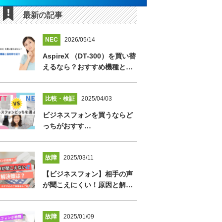
最新の記事
NEC
2026/05/14
AspireX （DT-300）を買い替
えるなら？おすすめ機種と…
比較・検証
2025/04/03
ビジネスフォンを買うならど
っちがおすす…
故障
2025/03/11
【ビジネスフォン】相手の声
が聞こえにくい！原因と解…
故障
2025/01/09