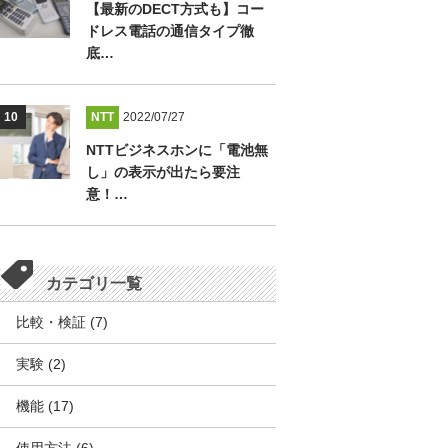
【最新のDECT方式も】コー
ドレス電話の通信タイプ徹
底…
NTT
2022/07/27
NTTビジネスホンに「電池無
し」の表示が出たら要注
意！…
カテゴリ一覧
比較・検証
(7)
実験
(2)
機能
(17)