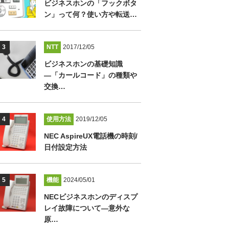
ビジネスホンの「フックボタ
ン」って何？使い方や転送…
NTT
2017/12/05
ビジネスホンの基礎知識
―「カールコード」の種類や
交換…
使用方法
2019/12/05
NEC AspireUX電話機の時刻/
日付設定方法
機能
2024/05/01
NECビジネスホンのディスプ
レイ故障について―意外な
原…