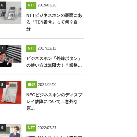
NTT
2019/03/20
NTTビジネスホンの裏面にあ
る「TEN番号」って何？自
分…
NTT
2017/12/11
ビジネスホン「外線ボタン」
の使い方は無限大！？業務…
機能
2024/05/01
NECビジネスホンのディスプ
レイ故障について―意外な
原…
NTT
2022/07/27