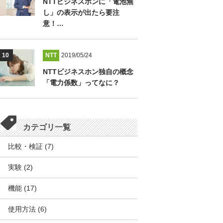
NTTビジネスホンに「電池無
し」の表示が出たら要注
意！…
NTT
2019/05/24
NTTビジネスホン独自の概念
「電力係数」ってなに？
カテゴリ一覧
比較・検証
(7)
実験
(2)
機能
(17)
使用方法
(6)